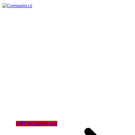
Děkujeme
Váš nákup
Vše podstatné vás nyní čeká v e-mailu.
ZPĚT NA HOMEPAGE