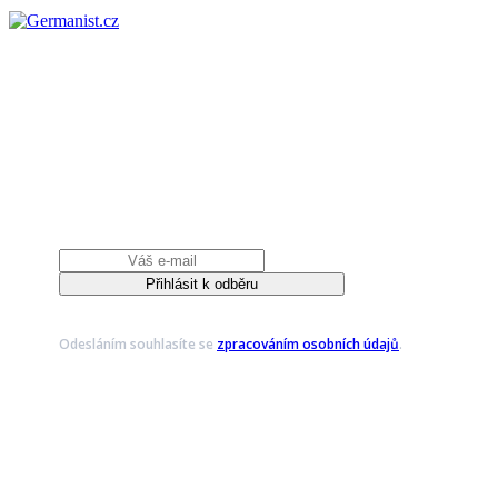
Získejte užitečný
oběžník
BEZPLATNÝ MĚSÍČNÍK SE SPOUSTU VÝUKOVÉHO
OBSAHU
Odesláním souhlasíte se
zpracováním osobních údajů
.
Získejte užitečný