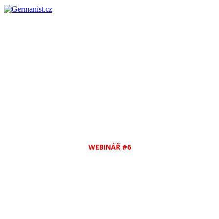
WEBINÁŘ #6
Německy snadno a rychle
vás nikdo nenaučí