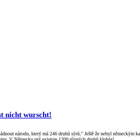
t nicht wurscht!
vládnout národu, který má 246 druhů sýrů." Ještě že nebyl německým k
eniny. V Německu prý existuje 1200 různých druhů klobás!