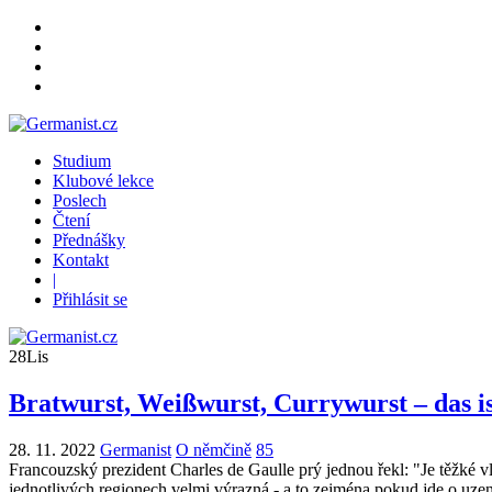
Studium
Klubové lekce
Poslech
Čtení
Přednášky
Kontakt
|
Přihlásit se
28
Lis
Bratwurst, Weißwurst, Currywurst – das is
28. 11. 2022
Germanist
O němčině
85
Francouzský prezident Charles de Gaulle prý jednou řekl: "Je těžké 
jednotlivých regionech velmi výrazná - a to zejména pokud jde o uz