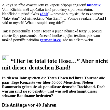
A když se před dvaceti lety ke kapele připojil anglický
bubeník
Vom Ritchie, měl zpočátku také problémy s porozuměním.
Například u písně “Was
zählt
” – protože si myslel, že to znamená
“Jaký stan” (od německého “das Zelt”)… Vomova reakce: : „And I
said to myself: What a stupid song title!“
Tak si poslechněte Toten Hosen a jejich německé texty. A pokud
chcete lépe porozumět německé hudbě a jejím textům, pak vám
možná pomůže nabídka
germanist.cz
, zde na našem webu.
“Hier ist total tote Hose…” Aber nicht
mit dieser deutschen Band!
In diesem Jahr spielten die Toten Hosen bei ihrer Tournee alle
paar Tage Konzerte vor über 50.000 Menschen. Neben
Rammstein gelten sie als populärste deutsche Rockband. Doch
warum sind sie so beliebt – und was soll überhaupt dieser
seltsame Bandname bedeuten?
Die Anfänge vor 40 Jahren