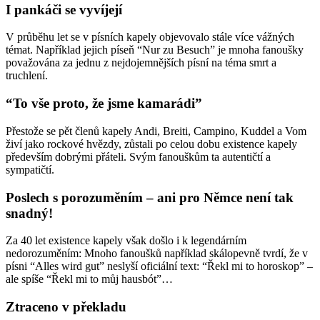
I pankáči se vyvíjejí
V průběhu let se v písních kapely objevovalo stále více vážných
témat. Například jejich píseň “Nur zu Besuch” je mnoha fanoušky
považována za jednu z nejdojemnějších písní na téma smrt a
truchlení.
“To vše proto, že jsme kamarádi”
Přestože se pět členů kapely Andi, Breiti, Campino, Kuddel a Vom
živí jako rockové hvězdy, zůstali po celou dobu existence kapely
především dobrými přáteli. Svým fanouškům ta autentičtí a
sympatičtí.
Poslech s porozuměním – ani pro Němce není tak
snadný!
Za 40 let existence kapely však došlo i k legendárním
nedorozuměním: Mnoho fanoušků například skálopevně tvrdí, že v
písni “Alles wird gut” neslyší oficiální text: “Řekl mi to horoskop” –
ale spíše “Řekl mi to můj hausbót”…
Ztraceno v překladu