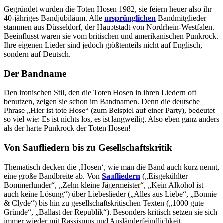
Gegründet wurden die Toten Hosen 1982, sie feiern heuer also ihr
40-jähriges Bandjubiläum. Alle
ursprünglichen
Bandmitglieder
stammen aus Düsseldorf, der Hauptstadt von Nordrhein-Westfalen.
Beeinflusst waren sie vom britischen und amerikanischen Punkrock.
Ihre eigenen Lieder sind jedoch größtenteils nicht auf Englisch,
sondern auf Deutsch.
Der Bandname
Den ironischen Stil, den die Toten Hosen in ihren Liedern oft
benutzen, zeigen sie schon im Bandnamen. Denn die deutsche
Phrase „Hier ist tote Hose“ (zum Beispiel auf einer Party), bedeutet
so viel wie: Es ist nichts los, es ist langweilig. Also eben ganz anders
als der harte Punkrock der Toten Hosen!
Von Saufliedern bis zu Gesellschaftskritik
Thematisch decken die ‚Hosen‘, wie man die Band auch kurz nennt,
eine große Bandbreite ab. Von
Saufliedern
(„Eisgekühlter
Bommerlunder“, „Zehn kleine Jägermeister“, „Kein Alkohol ist
auch keine Lösung“) über Liebeslieder („Alles aus Liebe“, „
Bonnie
& Clyde“
) bis hin zu gesellschaftskritischen Texten („1000 gute
Gründe“, „Ballast der Republik“). Besonders kritisch setzen sie sich
immer wieder mit Rassismus und Ausländerfeindlichkeit