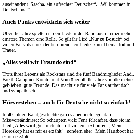
auseinander („Sascha, ein aufrechter Deutscher“, „Willkommen in
Deutschland“).
Auch Punks entwickeln sich weiter
Über die Jahre spielten in den Liedern der Band auch immer mehr
ernstere Themen eine Rolle. So gilt ihr Lied „Nur zu Besuch“ bei
vielen Fans als eines der berührendsten Lieder zum Thema Tod und
Trauer.
„Alles weil wir Freunde sind“
Trotz ihres Lebens als Rockstars sind die fünf Bandmitglieder Andi,
Breiti, Campino, Kuddel und Vom über all die Jahre vor allem eines
geblieben: gute Freunde. Das macht sie für viele Fans authentisch
und sympathisch.
Hörverstehen – auch für Deutsche nicht so einfach!
In 40 Jahren Bandgeschichte gab es aber auch legendäre
Missverständnisse: So behaupten viele Fans felsenfest, dass sie im
Lied „Alles wird gut“ nicht den offiziellen Text hören: „Mein
Horoskop hat es mir es erzählt“– sondern eher „Mein Hausboot hat
es mir erzählt“…