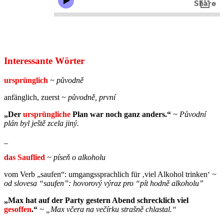
Interessante Wörter
ursprünglich
~
původně
anfänglich, zuerst
~ původně, první
„Der
ursprüngliche
Plan war noch ganz anders.“
~ Původní
plán byl ještě zcela jiný.
_
das Sauflied
~ píseň o alkoholu
vom Verb „saufen“: umgangssprachlich für ‚viel Alkohol trinken‘
~
od slovesa “saufen”: hovorový výraz pro “pít hodně alkoholu”
„Max hat auf der Party gestern Abend schrecklich viel
gesoffen
.“
~ „
Max včera na večírku strašně chlastal.
“