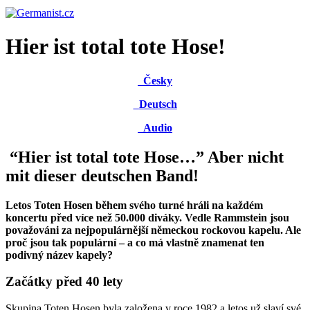
Hier ist total tote Hose!
Česky
Deutsch
Audio
“Hier ist total tote Hose…” Aber nicht
mit dieser deutschen Band!
Letos Toten Hosen během svého turné hráli na každém
koncertu před více než 50.000 diváky. Vedle Rammstein jsou
považováni za nejpopulárnější německou rockovou kapelu. Ale
proč jsou tak populární – a co má vlastně znamenat ten
podivný název kapely?
Začátky před 40 lety
Skupina Toten Hosen byla založena v roce 1982 a letos už slaví své