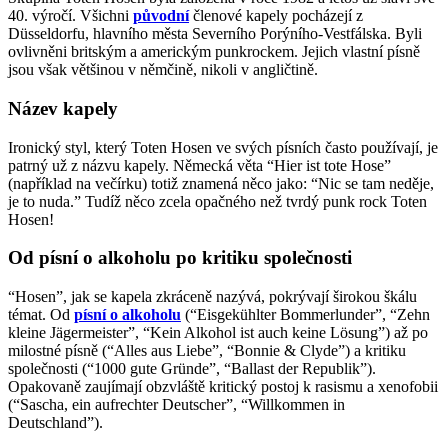
40. výročí. Všichni
původní
členové kapely pocházejí z
Düsseldorfu, hlavního města Severního Porýního-Vestfálska. Byli
ovlivněni britským a americkým punkrockem. Jejich vlastní písně
jsou však většinou v němčině, nikoli v angličtině.
Název kapely
Ironický styl, který Toten Hosen ve svých písních často používají, je
patrný už z názvu kapely. Německá věta “Hier ist tote Hose”
(například na večírku) totiž znamená něco jako: “Nic se tam neděje,
je to nuda.” Tudíž něco zcela opačného než tvrdý punk rock Toten
Hosen!
Od písní o alkoholu po kritiku společnosti
“Hosen”, jak se kapela zkráceně nazývá, pokrývají širokou škálu
témat
. Od
písní o alkoholu
(“Eisgekühlter Bommerlunder”, “Zehn
kleine Jägermeister”, “Kein Alkohol ist auch keine Lösung”) až po
milostné písně (“Alles aus Liebe”, “Bonnie & Clyde”) a kritiku
společnosti (“1000 gute Gründe”, “Ballast der Republik”).
Opakovaně zaujímají obzvláště kritický postoj k rasismu a xenofobii
(“Sascha, ein aufrechter Deutscher”, “Willkommen in
Deutschland”).