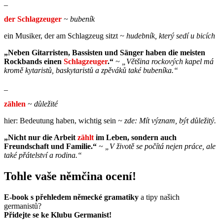
_
der Schlagzeuger
~
bubeník
ein Musiker, der am Schlagzeug sitzt
~ hudebník, který sedí u bicích
„Neben Gitarristen, Bassisten und Sänger haben die meisten
Rockbands einen
Schlagzeuger
.“
~ „
Většina rockových kapel má
kromě kytaristů, baskytaristů a zpěváků také bubeníka.
“
_
zählen
~ důležité
hier: Bedeutung haben, wichtig sein
~ zde: Mít význam, být důležitý.
„Nicht nur die Arbeit
zählt
im Leben, sondern auch
Freundschaft und Familie.“
~ „V životě se počítá nejen práce, ale
také přátelství a rodina.“
Tohle vaše němčina ocení!
E-book s přehledem německé gramatiky
a tipy našich
germanistů?
Přidejte se ke Klubu Germanist!